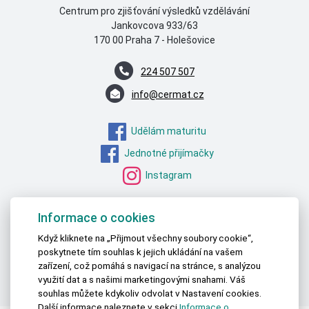
Centrum pro zjišťování výsledků vzdělávání
Jankovcova 933/63
170 00 Praha 7 - Holešovice
224 507 507
info@cermat.cz
Udělám maturitu
Jednotné přijímačky
Instagram
MŠMT – STATISTICKÁ DATA
Informace o cookies
ČSÚ – STATISTICKÁ DATA
Když kliknete na „Přijmout všechny soubory cookie“,
poskytnete tím souhlas k jejich ukládání na vašem
OECD – DATA O VZDĚLÁVÁNÍ
zařízení, což pomáhá s navigací na stránce, s analýzou
EUROSTAT – DATA O VZDĚLÁVÁNÍ
využití dat a s našimi marketingovými snahami. Váš
souhlas můžete kdykoliv odvolat v Nastavení cookies.
Další informace naleznete v sekci
Informace o