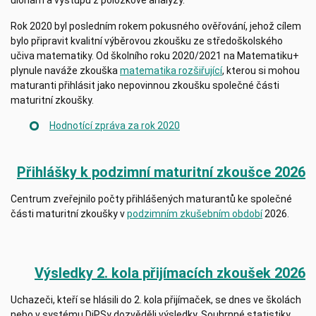
Rok 2020 byl posledním rokem pokusného ověřování, jehož cílem
bylo připravit kvalitní výběrovou zkoušku ze středoškolského
učiva matematiky. Od školního roku 2020/2021 na Matematiku+
plynule naváže zkouška
matematika rozšiřující
, kterou si mohou
maturanti přihlásit jako nepovinnou zkoušku společné části
maturitní zkoušky.
Hodnotící zpráva za rok 2020
Přihlášky k podzimní maturitní zkoušce 2026
Centrum zveřejnilo počty přihlášených maturantů ke společné
části maturitní zkoušky v
podzimním zkušebním období
2026.
Výsledky 2. kola přijímacích zkoušek 2026
Uchazeči, kteří se hlásili do 2. kola přijímaček, se dnes ve školách
nebo v systému DiPSy dozvěděli výsledky. Souhrnné statistiky