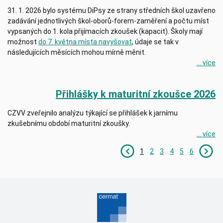
31. 1. 2026 bylo systému DiPsy ze strany středních škol uzavřeno
zadávání jednotlivých škol-oborů-forem-zaměření a počtu míst
vypsaných do 1. kola přijímacích zkoušek (kapacit). Školy mají
možnost
do 7. května místa navyšovat
, údaje se tak v
následujících měsících mohou mírně měnit.
... více
Přihlášky k maturitní zkoušce 2026
CZVV zveřejnilo analýzu týkající se přihlášek k jarnímu
zkušebnímu období maturitní zkoušky.
... více
1
2
3
4
5
6