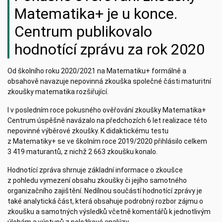
Matematika+ je u konce.
Centrum publikovalo
hodnotící zprávu za rok 2020
Od školního roku 2020/2021 na Matematiku+ formálně a
obsahově navazuje nepovinná zkouška společné části maturitní
zkoušky matematika rozšiřující.
I v posledním roce pokusného ověřování zkoušky Matematika+
Centrum úspěšně navázalo na předchozích 6 let realizace této
nepovinné výběrové zkoušky. K didaktickému testu
z Matematiky+ se ve školním roce 2019/2020 přihlásilo celkem
3 419 maturantů, z nichž 2 663 zkoušku konalo.
Hodnotící zpráva shrnuje základní informace o zkoušce
z pohledu vymezení obsahu zkoušky či jejího samotného
organizačního zajištění. Nedílnou součástí hodnotící zprávy je
také analytická část, která obsahuje podrobný rozbor zájmu o
zkoušku a samotných výsledků včetně komentářů k jednotlivým
úlohám a výstupů z položkové analýzy.