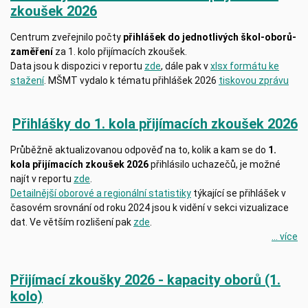
zkoušek 2026
Centrum zveřejnilo počty
přihlášek do jednotlivých škol-oborů-
zaměření
za 1. kolo přijímacích zkoušek.
Data jsou k dispozici v reportu
zde
, dále pak v
xlsx formátu ke
stažení
. MŠMT vydalo k tématu přihlášek 2026
tiskovou zprávu
Přihlášky do 1. kola přijímacích zkoušek 2026
Průběžně aktualizovanou odpověď na to, kolik a kam se do
1.
kola přijímacích zkoušek 2026
přihlásilo uchazečů, je možné
najít v reportu
zde
.
Detailnější oborové a regionální statistiky
týkající se přihlášek v
časovém srovnání od roku 2024 jsou k vidění v sekci vizualizace
dat. Ve větším rozlišení pak
zde
.
... více
Přijímací zkoušky 2026 - kapacity oborů (1.
kolo)