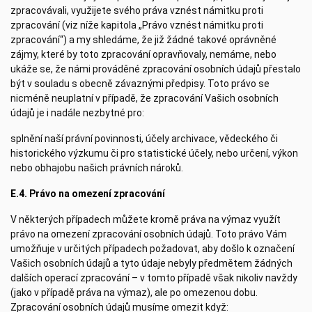
zpracovávali, využijete svého práva vznést námitku proti
zpracování (viz níže kapitola „Právo vznést námitku proti
zpracování“) a my shledáme, že již žádné takové oprávněné
zájmy, které by toto zpracování opravňovaly, nemáme, nebo
ukáže se, že námi prováděné zpracování osobních údajů přestalo
být v souladu s obecně závaznými předpisy. Toto právo se
nicméně neuplatní v případě, že zpracování Vašich osobních
údajů je i nadále nezbytné pro:
splnění naší právní povinnosti, účely archivace, vědeckého či
historického výzkumu či pro statistické účely, nebo určení, výkon
nebo obhajobu našich právních nároků.
E.4. Právo na omezení zpracování
V některých případech můžete kromě práva na výmaz využít
právo na omezení zpracování osobních údajů. Toto právo Vám
umožňuje v určitých případech požadovat, aby došlo k označení
Vašich osobních údajů a tyto údaje nebyly předmětem žádných
dalších operací zpracování – v tomto případě však nikoliv navždy
(jako v případě práva na výmaz), ale po omezenou dobu.
Zpracování osobních údajů musíme omezit když: