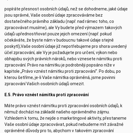
popíráte přesnost osobních údajů, než se dohodneme, jaké údaje
jsou správné, Vaše osobní údaje zpracováváme bez
dostatečného právního základu (např. nad rámec toho, co
zpracovávat musíme), ale Vy budete před výmazem takových
údajů upřednostňovat pouze jejich omezení (např. pokud
očekáváte, že byste nám v budoucnu takové údaje stejně
poskytl),Vaše osobní údaje již nepotřebujeme pro shora uvedený
účel zpracování, ale Vy je požadujete pro určení, výkon nebo
obhajobu svých právních nároků, nebo vznesete námitku proti
zpracování. Právo na námitku je podrobněji popsáno níže v
kapitole „Právo vznést námitku proti zpracování“. Po dobu, po
kterou šetříme, je-li Vaše námitka oprávněná, jsme povinni
zpracování Vašich osobních údajů omezit.
E.5. Právo vznést námitku proti zpracování
Máte právo vznést námitku proti zpracování osobních údajů, k
němuž dochází na základě našeho oprávněného zájmu.
Vzhledem k tomu, že nejde o marketingové aktivity, přestaneme
Vaše osobní údaje zpracovávat, pokud nebudeme mít závažné
oprávněné důvody pro to, abychom v takovém zpracování