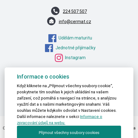
224 507 507
info@cermat.cz
Udělám maturitu
Jednotné přijímačky
Instagram
MŠMT – STATISTICKÁ DATA
Informace o cookies
ČSÚ – STATISTICKÁ DATA
Když kliknete na „Přijmout všechny soubory cookie“,
poskytnete tím souhlas k jejich ukládání na vašem
OECD – DATA O VZDĚLÁVÁNÍ
zařízení, což pomáhá s navigací na stránce, s analýzou
EUROSTAT – DATA O VZDĚLÁVÁNÍ
využití dat a s našimi marketingovými snahami. Váš
souhlas můžete kdykoliv odvolat v Nastavení cookies.
Další informace naleznete v sekci
Informace o
zpracování údajů na webu.
Centrum pro zjišťování výsledků vzdělávání | © 2026 Všechna práva vyhrazena
Přijmout všechny soubory cookies
Textová verze
|
Mapa stránek
|
Prohlášení o přístupnosti