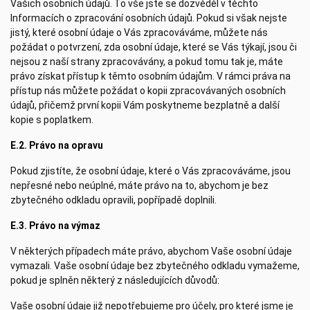
Vašich osobních údajů. To vše jste se dozvěděl v těchto
Informacích o zpracování osobních údajů. Pokud si však nejste
jistý, které osobní údaje o Vás zpracováváme, můžete nás
požádat o potvrzení, zda osobní údaje, které se Vás týkají, jsou či
nejsou z naší strany zpracovávány, a pokud tomu tak je, máte
právo získat přístup k těmto osobním údajům. V rámci práva na
přístup nás můžete požádat o kopii zpracovávaných osobních
údajů, přičemž první kopii Vám poskytneme bezplatně a další
kopie s poplatkem.
E.2. Právo na opravu
Pokud zjistíte, že osobní údaje, které o Vás zpracováváme, jsou
nepřesné nebo neúplné, máte právo na to, abychom je bez
zbytečného odkladu opravili, popřípadě doplnili.
E.3. Právo na výmaz
V některých případech máte právo, abychom Vaše osobní údaje
vymazali. Vaše osobní údaje bez zbytečného odkladu vymažeme,
pokud je splněn některý z následujících důvodů:
Vaše osobní údaje již nepotřebujeme pro účely, pro které jsme je