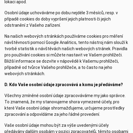
lokaci apod.
Osobní údaje uchováváme po dobu nejdéle 3 měsíců, resp. v
případě cookies do doby vypršení jejich platnosti či jejich
odstranění z Vašeho zařízení.
Na našich webových stránkách používáme cookies pro měření
návštěvnosti pomocí Google Analitics, tento nástroj nám slouží k
tvorbě statistik o návštěvách našich webových stránek. Pravidla
pro používání cookies si můžete nastavit ve Vašem prohlížeči.
Bližší informace se dozvíte v nápovědě k Vašemu prohlížeči,
případně od tvůrce Vašeho prohlížeče, a to často na jeho
webových stránkách.
D. Kdo Vaše osobní údaje zpracovává a komu je předáváme?
Všechny zmíněné osobní údaje zpracováváme my jako správce.
To znamená, že my stanovujeme shora vymezené účely, pro
které Vaše osobní údaje shromažďujeme, určujeme prostředky
zpracování a odpovídáme za jeho řádné provedení.
Vaše osobní údaje mohou být za výše uvedenými účely
předávány dalším osobám v pozici zpracovatelů; těmito osobami