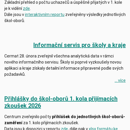
Základní přehled o počtu uchazečů a úspěšně přijatých v 1. kole
je k vidění
zde
.
Dále jsou v
interaktivním reportu
zveřejněny výsledky jednotlivých
škol-oborů.
Informační servis pro školy a kraje
Cermat 28. února zveřejnil všechna analytická data v rámci
nového informačního servisu. Školy si poprvé vyzkoušely novou
aplikaci a kraje získaly detailní informace připravené podle svých
požadavků.
... více
Přihlášky do škol-oborů 1. kola přijímacích
zkoušek 2026
Centrum zveřejnilo počty
přihlášek do jednotlivých škol-oborů-
zaměření
za 1. kolo přijímacích zkoušek.
Data jsou k dispozici v reportu
zde
, dále pak v
xlsx formátu ke