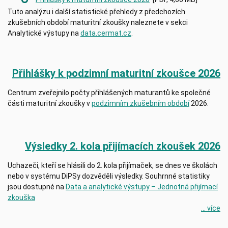
Tuto analýzu i další statistické přehledy z předchozích
zkušebních období maturitní zkoušky naleznete v sekci
Analytické výstupy na
data.cermat.cz
.
Přihlášky k podzimní maturitní zkoušce 2026
Centrum zveřejnilo počty přihlášených maturantů ke společné
části maturitní zkoušky v
podzimním zkušebním období
2026.
Výsledky 2. kola přijímacích zkoušek 2026
Uchazeči, kteří se hlásili do 2. kola přijímaček, se dnes ve školách
nebo v systému DiPSy dozvěděli výsledky. Souhrnné statistiky
jsou dostupné na
Data a analytické výstupy – Jednotná přijímací
zkouška
... více