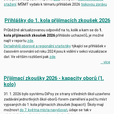
stažení
. MŠMT vydalo k tématu přihlášek 2026
tiskovou zprávu
Přihlášky do 1. kola přijímacích zkoušek 2026
Průběžně aktualizovanou odpověď na to, kolik a kam se do
1.
kola přijímacích zkoušek 2026
přihlásilo uchazečů, je možné
najít v reportu
zde
.
Detailnější oborové a regionální statistiky
týkající se přihlášek v
časovém srovnání od roku 2024 jsou k vidění v sekci vizualizace
dat. Ve větším rozlišení pak
zde
.
... více
Přijímací zkoušky 2026 - kapacity oborů (1.
kolo)
31. 1. 2026 bylo systému DiPsy ze strany středních škol uzavřeno
zadávání jednotlivých škol-oborů-forem-zaměření a počtu míst
vypsaných do 1. kola přijímacích zkoušek (kapacit). Školy mají
možnost
do 7. května místa navyšovat
, údaje se tak v