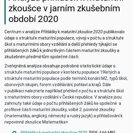
zkoušce v jarním zkušebním
období 2020
Centrum v analýze
Přihlášky k maturitní zkoušce 2020
publikovalo
údaje o struktuře maturitní populace, vývoji v počtu a struktuře
škol s maturitními obory vzdělání a další přehledy týkající se
přihlášených žáků k jednotlivým částem maturitní zkoušky a
zkušebním předmětům společné části.
Zveřejněná analýza obsahuje podrobné statistické údaje o
struktuře maturitní populace v kontextu populace 19letých a
struktuře maturitní populace podle termínů konání MZ, typů škol,
oborových skupin, forem vzdělávání, pohlaví a krajů. Dále
v publikaci naleznete například přehled o
počtu a struktuře škol
s maturitními obory vzdělání v České republice. V analýze jsou
zahrnuty také údaje o počtu přihlášených žáků ke společné a
profilové části maturitní zkoušky, volbě 2. povinné zkoušky
(matematika, anglický, německý a ruský jazyk) a přihlašování k
nepovinné zkoušce Matematika+.
Přihlášky k maturitní zkoušce 2020
[PDF, 4,66 MB]