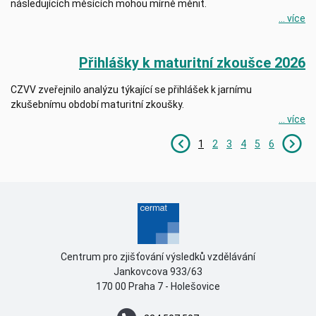
následujících měsících mohou mírně měnit.
... více
Přihlášky k maturitní zkoušce 2026
CZVV zveřejnilo analýzu týkající se přihlášek k jarnímu
zkušebnímu období maturitní zkoušky.
... více
1
2
3
4
5
6
Centrum pro zjišťování výsledků vzdělávání
Jankovcova 933/63
170 00 Praha 7 - Holešovice