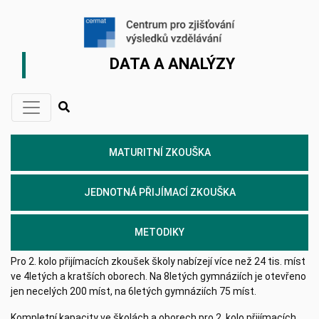
DATA A ANALÝZY
MATURITNÍ ZKOUŠKA
JEDNOTNÁ PŘIJÍMACÍ ZKOUŠKA
METODIKY
Pro 2. kolo přijímacích zkoušek školy nabízejí více než 24 tis. míst
ve 4letých a kratších oborech. Na 8letých gymnáziích je otevřeno
jen necelých 200 míst, na 6letých gymnáziích 75 míst.
Kompletní kapacity ve školách a oborech pro 2. kolo přijímacích