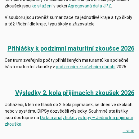
zkoušek jsou
ke stažení
v sekci
Agregovaná data JPZ
.
V souboru jsou rovněž sumarizace za jednotlivé kraje a typ školy
a též třídění dle kraje, typu školy a zřizovatele.
Přihlášky k podzimní maturitní zkoušce 2026
Centrum zveřejnilo počty přihlášených maturantů ke společné
části maturitní zkoušky v
podzimním zkušebním období
2026.
Výsledky 2. kola přijímacích zkoušek 2026
Uchazeči, kteří se hlásili do 2. kola přijímaček, se dnes ve školách
nebo v systému DiPSy dozvěděli výsledky. Souhrnné statistiky
jsou dostupné na
Data a analytické výstupy – Jednotná přijímací
zkouška
... více