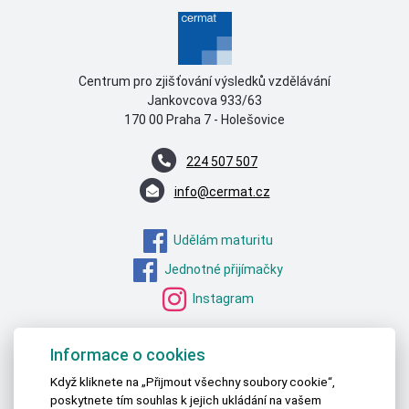
Centrum pro zjišťování výsledků vzdělávání
Jankovcova 933/63
170 00 Praha 7 - Holešovice
224 507 507
info@cermat.cz
Udělám maturitu
Jednotné přijímačky
Instagram
MŠMT – STATISTICKÁ DATA
Informace o cookies
ČSÚ – STATISTICKÁ DATA
Když kliknete na „Přijmout všechny soubory cookie“,
poskytnete tím souhlas k jejich ukládání na vašem
OECD – DATA O VZDĚLÁVÁNÍ