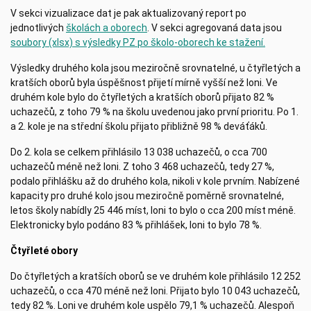
V sekci vizualizace dat je pak aktualizovaný report po
jednotlivých
školách a oborech
. V sekci agregovaná data jsou
soubory (xlsx) s výsledky PZ po školo-oborech ke stažení.
Výsledky druhého kola jsou meziročně srovnatelné, u čtyřletých a
kratších oborů byla úspěšnost přijetí mírně vyšší než loni. Ve
druhém kole bylo do čtyřletých a kratších oborů přijato 82 %
uchazečů, z toho 79 % na školu uvedenou jako první prioritu. Po 1.
a 2. kole je na střední školu přijato přibližně 98 % deváťáků.
Do 2. kola se celkem přihlásilo 13 038 uchazečů, o cca 700
uchazečů méně než loni. Z toho 3 468 uchazečů, tedy 27 %,
podalo přihlášku až do druhého kola, nikoli v kole prvním. Nabízené
kapacity pro druhé kolo jsou meziročně poměrně srovnatelné,
letos školy nabídly 25 446 míst, loni to bylo o cca 200 míst méně.
Elektronicky bylo podáno 83 % přihlášek, loni to bylo 78 %.
Čtyřleté obory
Do čtyřletých a kratších oborů se ve druhém kole přihlásilo 12 252
uchazečů, o cca 470 méně než loni. Přijato bylo 10 043 uchazečů,
tedy 82 %. Loni ve druhém kole uspělo 79,1 % uchazečů. Alespoň