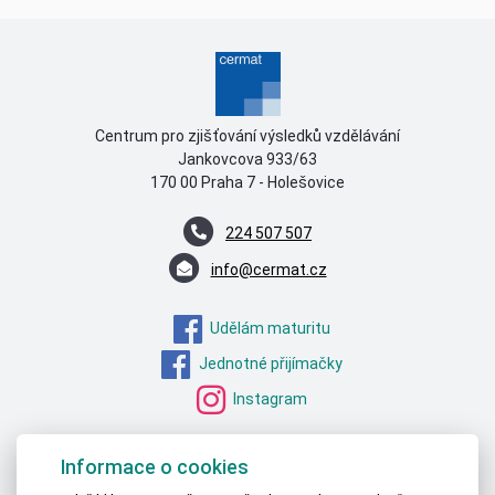
Centrum pro zjišťování výsledků vzdělávání
Jankovcova 933/63
170 00 Praha 7 - Holešovice
224 507 507
info@cermat.cz
Udělám maturitu
Jednotné přijímačky
Instagram
MŠMT – STATISTICKÁ DATA
Informace o cookies
ČSÚ – STATISTICKÁ DATA