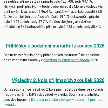
se nehlásí přímo ze ZŠ) a přijato bylo 125 708, tedy 94,1 %.
Nejvyšší podíl přijatých v těchto oborech byl v Moravskoslezském
a Zlínském kraji, shodně 96,4 %, nejnižší v Praze, kde dosáhl 88,8
%. Do osmiletých oborů se přihlásilo 19 176 uchazečů a přijato
bylo 9 144 z nich, tedy 47,7 %. Do šestiletých gymnázií se
přihlásilo 6 841 uchazečů a přijato bylo 2 423 z nich, tedy 35,4 %.
Přihlášky k podzimní maturitní zkoušce 2026
Centrum zveřejnilo počty přihlášených maturantů ke společné
části maturitní zkoušky v
podzimním zkušebním období
2026.
Výsledky 2. kola přijímacích zkoušek 2026
Uchazeči, kteří se hlásili do 2. kola přijímaček, se dnes ve školách
nebo v systému DiPSy dozvěděli výsledky. Souhrnné statistiky
jsou dostupné na
Data a analytické výstupy – Jednotná přijímací
zkouška