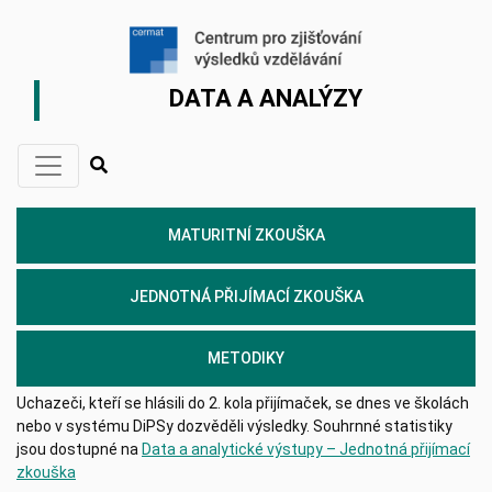
DATA A ANALÝZY
MATURITNÍ ZKOUŠKA
JEDNOTNÁ PŘIJÍMACÍ ZKOUŠKA
METODIKY
Uchazeči, kteří se hlásili do 2. kola přijímaček, se dnes ve školách
nebo v systému DiPSy dozvěděli výsledky. Souhrnné statistiky
jsou dostupné na
Data a analytické výstupy – Jednotná přijímací
zkouška