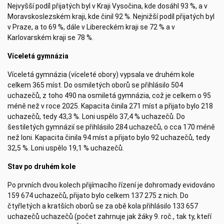
Nejvyšší podíl přijatých byl v Kraji Vysočina, kde dosáhl 93 %, a v
Moravskoslezském kraji, kde činil 92 %. Nejnižší podíl přijatých byl
v Praze, a to 69 %, dále v Libereckém kraji se 72 % a v
Karlovarském kraji se 78 %.
Víceletá gymnázia
Víceletá gymnázia (víceleté obory) vypsala ve druhém kole
celkem 365 míst. Do osmiletých oborů se přihlásilo 504
uchazečů, z toho 490 na osmiletá gymnázia, což je celkem o 95
méně než v roce 2025. Kapacita činila 271 míst a přijato bylo 218
uchazečů, tedy 43,3 %. Loni uspělo 37,4 % uchazečů. Do
šestiletých gymnázií se přihlásilo 284 uchazečů, o cca 170 méně
než loni. Kapacita činila 94 míst a přijato bylo 92 uchazečů, tedy
32,5 %. Loni uspělo 19,1 % uchazečů.
Stav po druhém kole
Po prvních dvou kolech přijímacího řízení je dohromady evidováno
159 674 uchazečů, přijato bylo celkem 137 275 z nich. Do
čtyřletých a kratších oborů se za obě kola přihlásilo 133 657
uchazečů uchazečů (počet zahrnuje jak žáky 9. roč., tak ty, kteří