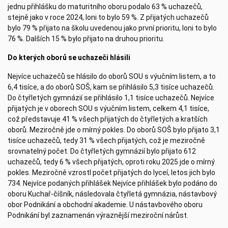
jednu přihlášku do maturitního oboru podalo 63 % uchazečů,
stejně jako v roce 2024, loni to bylo 59 %. Z přijatých uchazečů
bylo 79 % přijato na školu uvedenou jako první prioritu, loni to bylo
76 %. Dalších 15 % bylo přijato na druhou prioritu.
Do kterých oborů se uchazeči hlásili
Nejvíce uchazečů se hlásilo do oborů SOU s výučním listem, a to
6,4 tisíce, a do oborů SOŠ, kam se přihlásilo 5,3 tisíce uchazečů.
Do čtyřletých gymnázií se přihlásilo 1,1 tisíce uchazečů. Nejvíce
přijatých je v oborech SOU s výučním listem, celkem 4,1 tisíce,
což představuje 41 % všech přijatých do čtyřletých a kratších
oborů. Meziročně jde o mírný pokles. Do oborů SOŠ bylo přijato 3,1
tisíce uchazečů, tedy 31 % všech přijatých, což je meziročně
srovnatelný počet. Do čtyřletých gymnázií bylo přijato 612
uchazečů, tedy 6 % všech přijatých, oproti roku 2025 jde o mírný
pokles. Meziročně vzrostl počet přijatých do lyceí, letos jich bylo
734. Nejvíce podaných přihlášek Nejvíce přihlášek bylo podáno do
oboru Kuchař-číšník, následovala čtyřletá gymnázia, nástavbový
obor Podnikání a obchodní akademie. U nástavbového oboru
Podnikání byl zaznamenán výraznější meziroční nárůst.