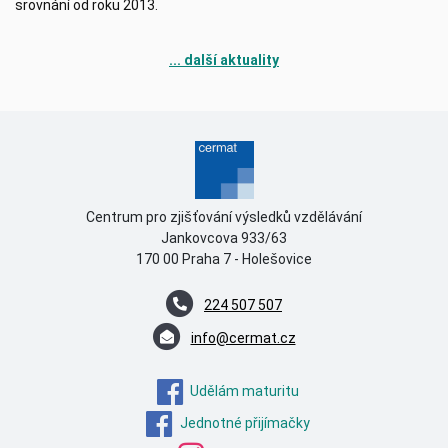
srovnání od roku 2013.
... další aktuality
Centrum pro zjišťování výsledků vzdělávání
Jankovcova 933/63
170 00 Praha 7 - Holešovice
224 507 507
info@cermat.cz
Udělám maturitu
Jednotné přijímačky