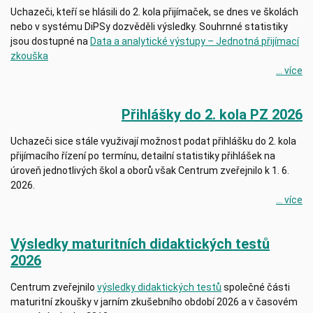
Uchazeči, kteří se hlásili do 2. kola přijímaček, se dnes ve školách
nebo v systému DiPSy dozvěděli výsledky. Souhrnné statistiky
jsou dostupné na
Data a analytické výstupy – Jednotná přijímací
zkouška
... více
Přihlášky do 2. kola PZ 2026
Uchazeči sice stále využivají možnost podat přihlášku do 2. kola
přijímacího řízení po termínu, detailní statistiky přihlášek na
úroveň jednotlivých škol a oborů však Centrum zveřejnilo k 1. 6.
2026.
... více
Výsledky maturitních didaktických testů
2026
Centrum zveřejnilo
výsledky didaktických testů
společné části
maturitní zkoušky v jarním zkušebního období 2026 a v časovém