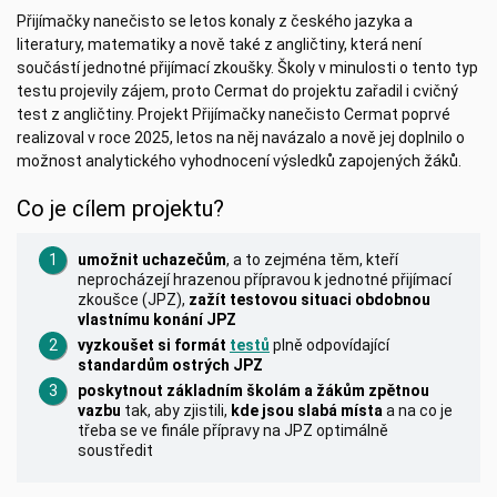
Přijímačky nanečisto se letos konaly z českého jazyka a
literatury, matematiky a nově také z angličtiny, která není
součástí jednotné přijímací zkoušky. Školy v minulosti o tento typ
testu projevily zájem, proto Cermat do projektu zařadil i cvičný
test z angličtiny. Projekt Přijímačky nanečisto Cermat poprvé
realizoval v roce 2025, letos na něj navázalo a nově jej doplnilo o
možnost analytického vyhodnocení výsledků zapojených žáků.
Co je cílem projektu?
umožnit uchazečům
, a to zejména těm, kteří
neprocházejí hrazenou přípravou k jednotné přijímací
zkoušce (JPZ),
zažít testovou situaci obdobnou
vlastnímu konání JPZ
vyzkoušet si formát
testů
plně odpovídající
standardům ostrých JPZ
poskytnout základním školám a žákům
zpětnou
vazbu
tak, aby zjistili,
kde jsou slabá místa
a na co je
třeba se ve finále přípravy na JPZ optimálně
soustředit