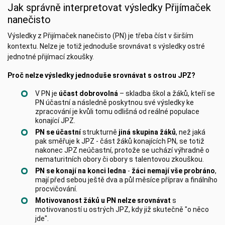
Jak správně interpretovat výsledky Přijímaček
nanečisto
Výsledky z Přijímaček nanečisto (PN) je třeba číst v širším
kontextu. Nelze je totiž jednoduše srovnávat s výsledky ostré
jednotné přijímací zkoušky.
Proč nelze výsledky jednoduše srovnávat s ostrou JPZ?
V PN je
účast dobrovolná
– skladba škol a žáků, kteří se
PN účastní a následně poskytnou své výsledky ke
zpracování je kvůli tomu odlišná od reálné populace
konající JPZ.
PN se účastní
strukturně
jiná skupina žáků
, než jaká
pak směřuje k JPZ - část žáků konajících PN, se totiž
nakonec JPZ neúčastní, protože se uchází výhradně o
nematuritních obory či obory s talentovou zkouškou.
PN se konají na konci ledna
-
žáci nemají vše probráno
,
mají před sebou ještě dva a půl měsíce příprav a finálního
procvičování.
Motivovanost žáků u PN nelze srovnávat
s
motivovaností u ostrých JPZ, kdy již skutečně "o něco
jde".