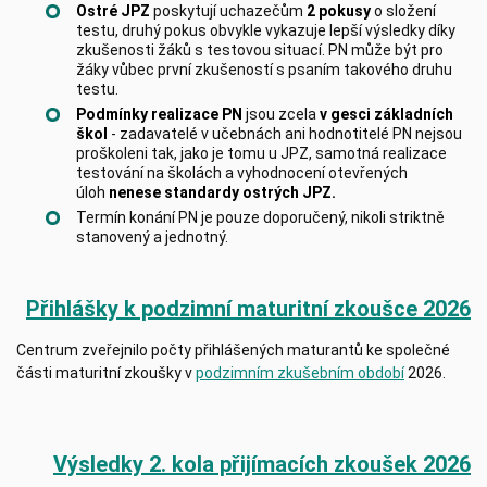
Ostré JPZ
poskytují uchazečům
2 pokusy
o složení
testu, druhý pokus obvykle vykazuje lepší výsledky díky
zkušenosti žáků s testovou situací. PN může být pro
žáky vůbec první zkušeností s psaním takového druhu
testu.
Podmínky realizace PN
jsou zcela
v gesci základních
škol
- zadavatelé v učebnách ani hodnotitelé PN nejsou
proškoleni tak, jako je tomu u JPZ, samotná realizace
testování na školách a vyhodnocení otevřených
úloh
nenese standardy ostrých JPZ.
Termín konání PN je pouze doporučený, nikoli striktně
stanovený a jednotný.
Přihlášky k podzimní maturitní zkoušce 2026
Centrum zveřejnilo počty přihlášených maturantů ke společné
části maturitní zkoušky v
podzimním zkušebním období
2026.
Výsledky 2. kola přijímacích zkoušek 2026