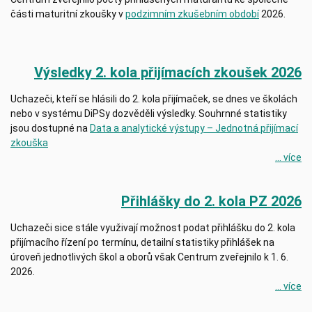
části maturitní zkoušky v
podzimním zkušebním období
2026.
Výsledky 2. kola přijímacích zkoušek 2026
Uchazeči, kteří se hlásili do 2. kola přijímaček, se dnes ve školách
nebo v systému DiPSy dozvěděli výsledky. Souhrnné statistiky
jsou dostupné na
Data a analytické výstupy – Jednotná přijímací
zkouška
... více
Přihlášky do 2. kola PZ 2026
Uchazeči sice stále využivají možnost podat přihlášku do 2. kola
přijímacího řízení po termínu, detailní statistiky přihlášek na
úroveň jednotlivých škol a oborů však Centrum zveřejnilo k 1. 6.
2026.
... více