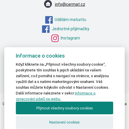
info@cermat.cz
Udělám maturitu
Jednotné přijímačky
Instagram
MŠMT – STATISTICKÁ DATA
Informace o cookies
ČSÚ – STATISTICKÁ DATA
Když kliknete na „Přijmout všechny soubory cookie“,
poskytnete tím souhlas k jejich ukládání na vašem
OECD – DATA O VZDĚLÁVÁNÍ
zařízení, což pomáhá s navigací na stránce, s analýzou
EUROSTAT – DATA O VZDĚLÁVÁNÍ
využití dat a s našimi marketingovými snahami. Váš
souhlas můžete kdykoliv odvolat v Nastavení cookies.
Další informace naleznete v sekci
Informace o
zpracování údajů na webu.
Centrum pro zjišťování výsledků vzdělávání | © 2026 Všechna práva vyhrazena
Přijmout všechny soubory cookies
Textová verze
|
Mapa stránek
|
Prohlášení o přístupnosti
Nastavení cookies